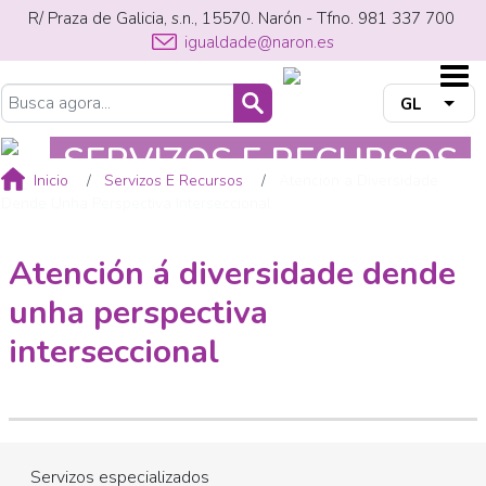
Ir
R/ Praza de Galicia, s.n., 15570. Narón - Tfno. 981 337 700
o
igualdade@naron.es
contido
principal
Buscar
GL
List
Breadcrumb
SERVIZOS E RECURSOS
Inicio
Servizos E Recursos
Atencion a Diversidade
Dende Unha Perspectiva Interseccional
Atención á diversidade dende
unha perspectiva
interseccional
Servizos especializados
MENÚ