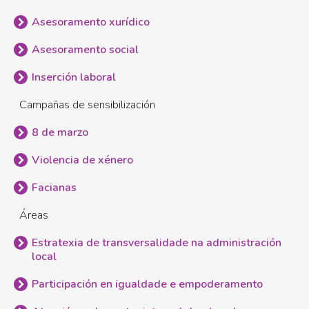
SERVIZOS
Asesoramento xurídico
E
RECURSOS
Asesoramento social
Inserción laboral
Campañas de sensibilización
8 de marzo
Violencia de xénero
Facianas
Áreas
Estratexia de transversalidade na administración
local
Participación en igualdade e empoderamento