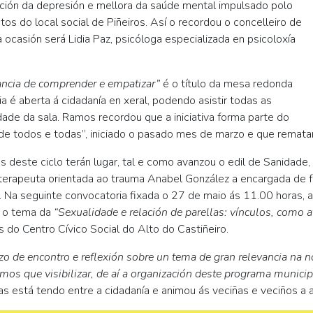
ción da depresión e mellora da saúde mental impulsado polo
os do local social de Piñeiros. Así o recordou o concelleiro de
casión será Lidia Paz, psicóloga especializada en psicoloxía
ancia de comprender e empatizar”
é o título da mesa redonda
 é aberta á cidadanía en xeral, podendo asistir todas as
de da sala. Ramos recordou que a iniciativa forma parte do
de todos e todas”, iniciado o pasado mes de marzo e que remata
deste ciclo terán lugar, tal e como avanzou o edil de Sanidade, 
coterapeuta orientada ao trauma Anabel González a encargada de f
. Na seguinte convocatoria fixada o 27 de maio ás 11.00 horas, a 
á o tema da
“Sexualidade e relación de parellas: vínculos, como 
 do Centro Cívico Social do Alto do Castiñeiro.
o de encontro e reflexión sobre un tema de gran relevancia na 
s que visibilizar, de aí a organización deste programa municip
ias está tendo entre a cidadanía e animou ás veciñas e veciños a