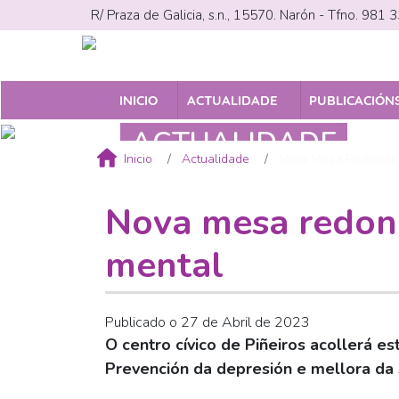
Ir
R/ Praza de Galicia, s.n., 15570. Narón - Tfno. 981
o
contido
principal
PUBLICACIÓN
INICIO
ACTUALIDADE
Breadcrumb
ACTUALIDADE
Inicio
Actualidade
Nova Mesa Redonda 
Nova mesa redon
mental
Publicado o 27 de Abril de 2023
O centro cívico de Piñeiros acollerá
Prevención da depresión e mellora da