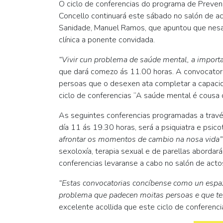
O ciclo de conferencias do programa de Preven
Concello continuará este sábado no salón de act
Sanidade, Manuel Ramos, que apuntou que nesa o
clínica a ponente convidada.
“Vivir cun problema de saúde mental, a import
que dará comezo ás 11.00 horas. A convocatoria
persoas que o desexen ata completar a capacida
ciclo de conferencias “A saúde mental é cousa 
As seguintes conferencias programadas a través 
día 11 ás 19.30 horas, será a psiquiatra e psi
afrontar os momentos de cambio na nosa vida”
sexoloxía, terapia sexual e de parellas abordar
conferencias levaranse a cabo no salón de actos
“Estas convocatorias concíbense como un espaz
problema que padecen moitas persoas e que temo
excelente acollida que este ciclo de conferenc