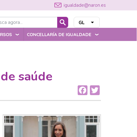
igualdade@naron.es
Buscar
GL
List additional acti
URSOS
CONCELLARÍA DE IGUALDADE
 de saúde
Facebook
Twitter