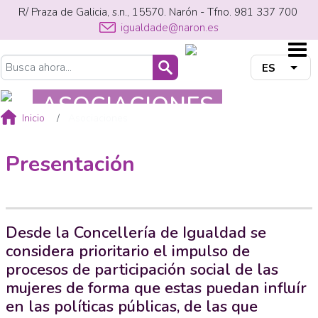
Pasar
R/ Praza de Galicia, s.n., 15570. Narón - Tfno. 981 337 700
al
igualdade@naron.es
contenido
principal
Buscar
ES
List
Sobrescribir
ASOCIACIONES
enlaces
Inicio
Asociaciones
de
Presentación
ayuda
a
la
Desde la Concellería de Igualdad se
considera prioritario el impulso de
navegación
procesos de participación social de las
mujeres de forma que estas puedan influír
en las políticas públicas, de las que